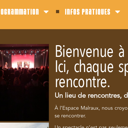
rogrammation
infos pratiques
Bienvenue à 
Ici, chaque s
rencontre.
Un lieu de rencontres, 
À l’Espace Malraux, nous croyo
se rencontrer.
Un spectacle n’est pas seuleme