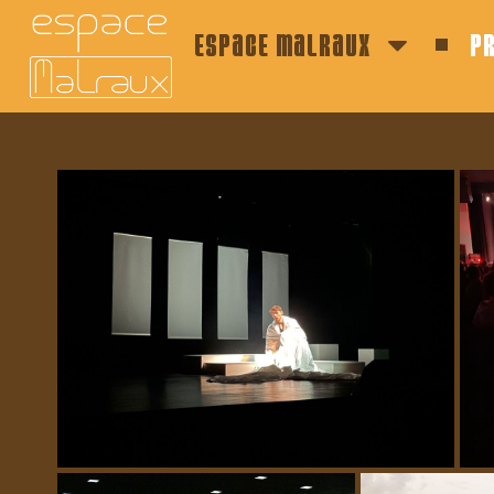
espace malraux
p