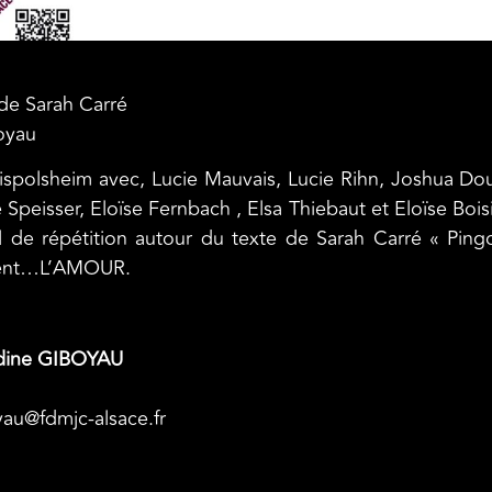
de Sarah Carré
oyau
eispolsheim avec, Lucie Mauvais, Lucie Rihn, Joshua Dou
Speisser, Eloïse Fernbach , Elsa Thiebaut et Eloïse Bois
ail de répétition autour du texte de Sarah Carré « Pin
timent…L’AMOUR.
audine GIBOYAU
yau@fdmjc-alsace.fr