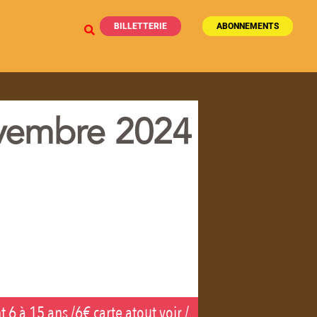
BILLETTERIE
ABONNEMENTS
vembre 2024
 6 à 15 ans /6€ carte atout voir /