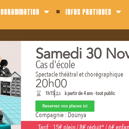
rogrammation
infos pratiques
Samedi 30 No
Cas d'école
Spectacle théâtral et chorégraphique
20h00
1h15
à partir de 4 ans - tout public
Reservez vos places ici
Compagnie :
Dounya
Tarif :
15€ plein / 8€ réduit* / 6€ enfant