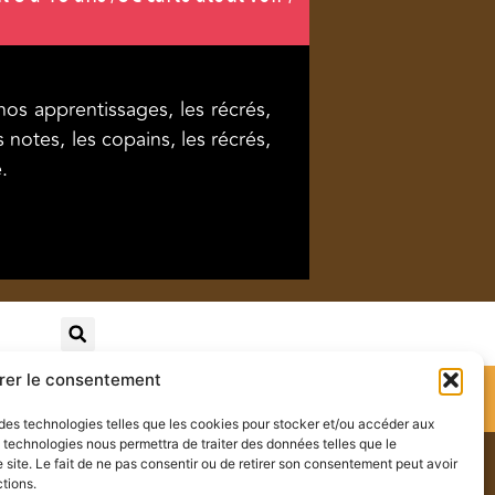
os apprentissages, les récrés,
notes, les copains, les récrés,
.
rer le consentement
Mentions légales
–
politique de confidentialite
s des technologies telles que les cookies pour stocker et/ou accéder aux
s technologies nous permettra de traiter des données telles que le
site. Le fait de ne pas consentir ou de retirer son consentement peut avoir
ctions.