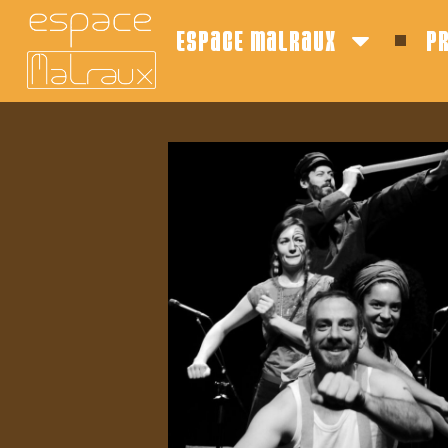
espace malraux
p