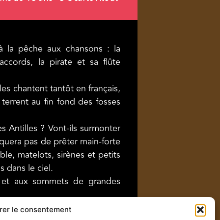
 à la pêche aux chansons : la
ccords, la pirate et sa flûte
les chantent tantôt en français,
e terrent au fin fond des fosses
s Antilles ? Vont-ils surmonter
nquera pas de prêter main-forte
le, matelots, sirènes et petits
 dans le ciel.
es et aux sommets de grandes
rer le consentement
brice Kieffer : le capitaine du bateau –