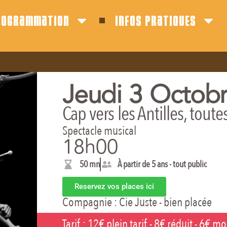
rogrammation
infos pratiques
Jeudi 3 Octob
Cap vers les Antilles, tout
Spectacle musical
18h00
50 mn
À partir de 5 ans - tout public
Reservez vos places ici
Compagnie :
Cie Juste - bien placée
Tarif :
12€ plein tarif - 8€ réduit - 6€ mo