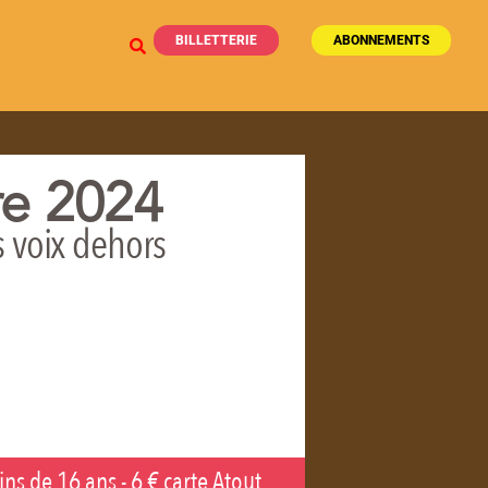
BILLETTERIE
ABONNEMENTS
re 2024
es voix dehors
ins de 16 ans - 6 € carte Atout