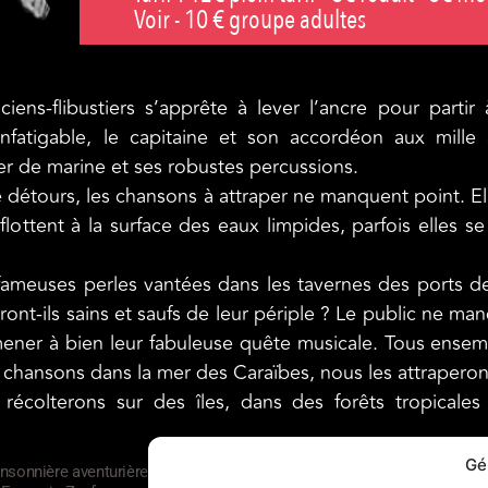
Voir - 10 € groupe adultes
ens-flibustiers s’apprête à lever l’ancre pour partir
fatigable, le capitaine et son accordéon aux mille a
er de marine et ses robustes percussions.
le détours, les chansons à attraper ne manquent point. El
 flottent à la surface des eaux limpides, parfois elles s
s fameuses perles vantées dans les tavernes des ports de
ront-ils sains et saufs de leur périple ? Le public ne ma
ener à bien leur fabuleuse quête musicale. Tous ensemb
hansons dans la mer des Caraïbes, nous les attraperons
récolterons sur des îles, dans des forêts tropical
Gé
hansonnière aventurière – Frédéric Mermet : le charpentier du bateau – Fa