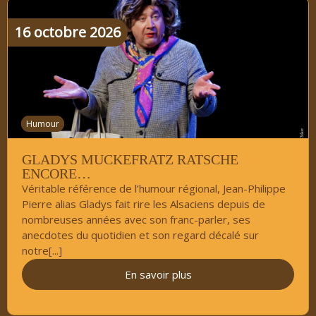
16
octobre
2026
Humour
GLADYS MUCKEFRATZ RATSCHE
ENCORE…
Véritable référence de l’humour régional, Jean-Philippe
Pierre alias Gladys fait rire les Alsaciens depuis de
nombreuses années avec son franc-parler, ses
anecdotes du quotidien et son regard décalé sur
notre[...]
En savoir plus