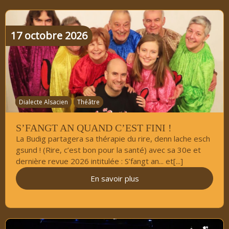
17
octobre
2026
Dialecte Alsacien
Théâtre​
S’FANGT AN QUAND C’EST FINI !
La Budig partagera sa thérapie du rire, denn lache esch
gsund ! (Rire, c’est bon pour la santé) avec sa 30e et
dernière revue 2026 intitulée : S’fangt an... et[...]
En savoir plus