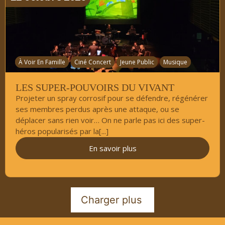
À Voir En Famille
Ciné Concert
Jeune Public
Musique
LES SUPER-POUVOIRS DU VIVANT
Projeter un spray corrosif pour se défendre, régénérer
ses membres perdus après une attaque, ou se
déplacer sans rien voir… On ne parle pas ici des super-
héros popularisés par la[...]
En savoir plus
Charger plus