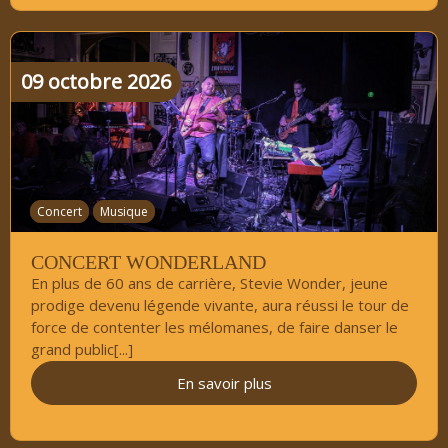
09
octobre
2026
Concert
Musique
CONCERT WONDERLAND
En plus de 60 ans de carrière, Stevie Wonder, jeune
prodige devenu légende vivante, aura réussi le tour de
force de contenter les mélomanes, de faire danser le
grand public[...]
En savoir plus