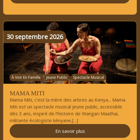
30
septembre
2026
À Voir En Famille
Jeune Public
Spectacle Musical
MAMA MITI
Mama Miti, c’est la mère des arbres au Kenya... Mama
Miti est un spectacle musical jeune public, accessible
dès 3 ans, inspiré de l’histoire de Wangari Maathai,
militante écologiste kényane,[...]
En savoir plus