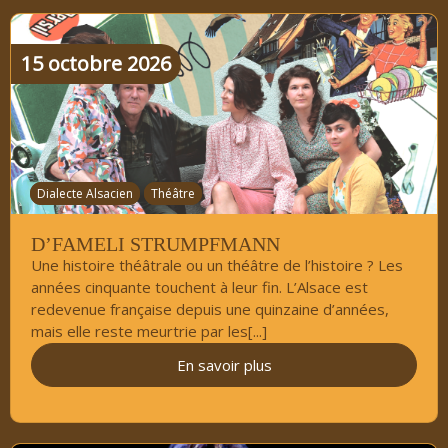
15
octobre
2026
Dialecte Alsacien
Théâtre​
D’FAMELI STRUMPFMANN
Une histoire théâtrale ou un théâtre de l’histoire ? Les
années cinquante touchent à leur fin. L’Alsace est
redevenue française depuis une quinzaine d’années,
mais elle reste meurtrie par les[...]
En savoir plus