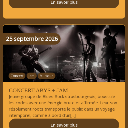
En savoir plus
25
septembre
2026
Concert
Jam
Musique
CONCERT ABYS + JAM
Jeune groupe de Blues Rock strasbourgeois, bouscule
les codes avec une énergie brute et affirmée. Leur son
résolument roots transporte le public dans un voyage
intemporel, comme à bord d’un[...]
En savoir plus