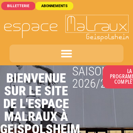
BILLETTERIE
ABONNEMENTS
SAISON
LA
BIENVENUE
PROGRAM
2026/2027
COMPLÈT
SUR LE SITE
DE L'ESPACE
MALRAUX À
GEISPOLSHEIM