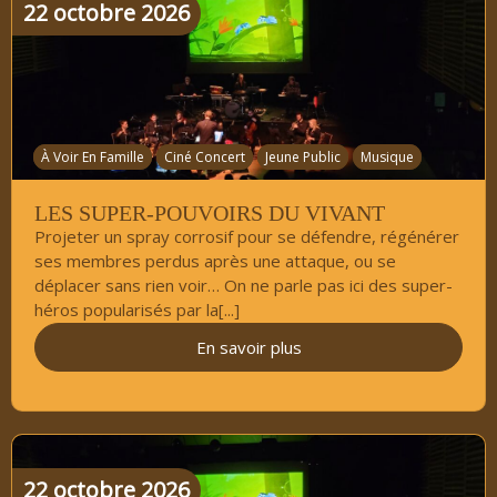
22
octobre
2026
À Voir En Famille
Ciné Concert
Jeune Public
Musique
LES SUPER-POUVOIRS DU VIVANT
Projeter un spray corrosif pour se défendre, régénérer
ses membres perdus après une attaque, ou se
déplacer sans rien voir… On ne parle pas ici des super-
héros popularisés par la[...]
En savoir plus
22
octobre
2026