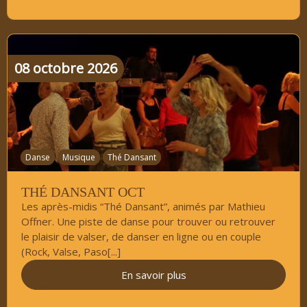
08
octobre
2026
Danse
Musique
Thé Dansant
THÉ DANSANT OCT
Les après-midis “Thé Dansant”, animés par Mathieu
Offner. Une piste de danse pour trouver ou retrouver
le plaisir de valser, de danser en ligne ou en couple
(Rock, Valse, Paso[...]
En savoir plus