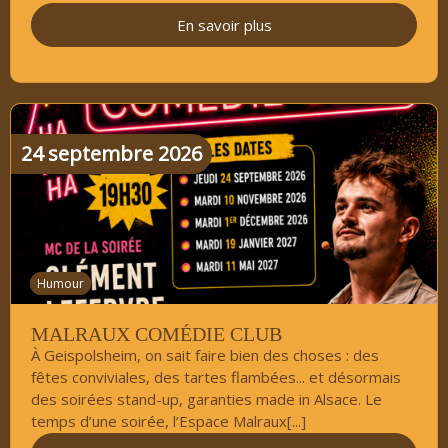
En savoir plus
24
septembre
2026
Humour
MALRAUX COMÉDIE CLUB
À Geispolsheim, on sait faire bien des choses : des
fêtes conviviales, des tartes flambées... et désormais
des soirées stand-up, garanties made in Alsace. Le
temps d’une soirée, l’Espace Malraux[...]