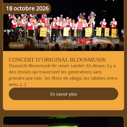
18
octobre
2026
Concert
CONCERT D’ORIGINAL BLOOSMUSIK
Elsassichi Bloosmusik fer unser Landel ! En Alsace, il y a
des choses qui traversent les générations sans
prendre une ride : les fêtes de village, les tablées entre
amis...[...]
En savoir plus